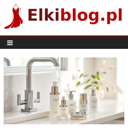
Skip
to
content
ElkiBlog.pl