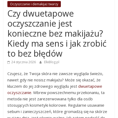
Oczyszczanie i demakijaż twarzy
Czy dwuetapowe
oczyszczanie jest
konieczne bez makijażu?
Kiedy ma sens i jak zrobić
to bez błędów
24 stycznia 2026
ElkiBlog.pl
Czujesz, że Twoja skóra nie zawsze wygląda świeżo,
nawet gdy nie nosisz makijażu? Może się okazać, że
kluczem do jej zdrowego wyglądu jest
dwuetapowe
oczyszczanie
. Wbrew powszechnemu przekonaniu, ta
metoda nie jest zarezerwowana tylko dla osób
stosujących kosmetyki kolorowe. Regularne usuwanie
sebum i zanieczyszczeń, które gromadzą się na skórze
w ciągu dnia, jest równie ważne. Jak zatem podejść do