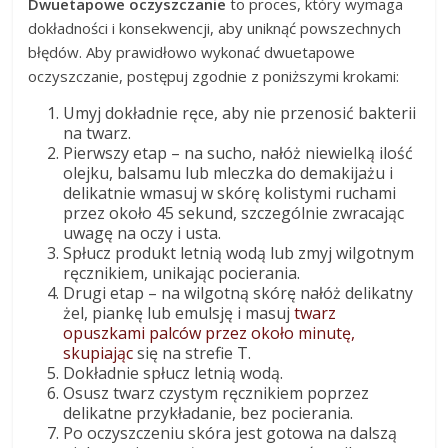
Dwuetapowe oczyszczanie
to proces, który wymaga
dokładności i konsekwencji, aby uniknąć powszechnych
błędów. Aby prawidłowo wykonać dwuetapowe
oczyszczanie, postępuj zgodnie z poniższymi krokami:
Umyj dokładnie ręce, aby nie przenosić bakterii
na twarz.
Pierwszy etap – na sucho, nałóż niewielką ilość
olejku, balsamu lub mleczka do demakijażu i
delikatnie wmasuj w skórę kolistymi ruchami
przez około 45 sekund, szczególnie zwracając
uwagę na oczy i usta.
Spłucz produkt letnią wodą lub zmyj wilgotnym
ręcznikiem, unikając pocierania.
Drugi etap – na wilgotną skórę nałóż delikatny
żel, piankę lub emulsję i masuj
twarz
opuszkami palców przez około minutę,
skupiając
się na strefie T.
Dokładnie spłucz letnią wodą.
Osusz twarz czystym ręcznikiem poprzez
delikatne przykładanie, bez pocierania.
Po oczyszczeniu skóra jest gotowa na dalszą