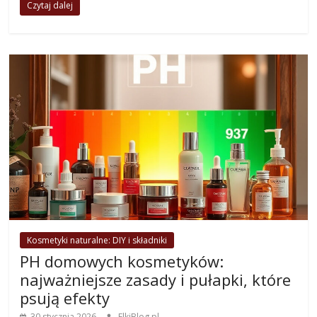
Czytaj dalej
Kosmetyki naturalne: DIY i składniki
PH domowych kosmetyków:
najważniejsze zasady i pułapki, które
psują efekty
30 stycznia 2026
ElkiBlog.pl