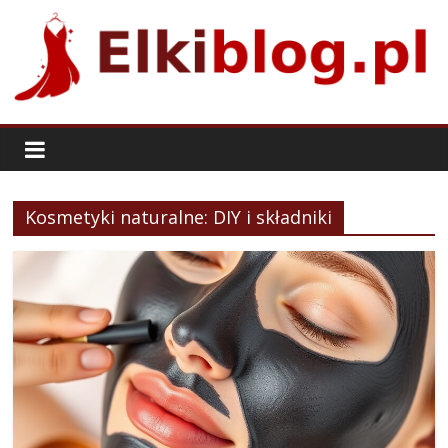
Skip
to
content
ElkiBlog.pl
Kosmetyki naturalne: DIY i składniki