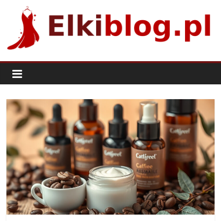
Skip
to
content
ElkiBlog.pl