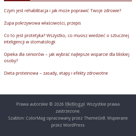
Czym jest rehabilitacja i jak może poprawić Twoje zdrowie?
Zupa pokrzywowa właściwości, przepis
Co to jest protetyka? Wszystko, co musisz wiedzieć o sztucznej
inteligencji w stomatologii
Opieka dla seniorów – jak wybrać najlepsze wsparcie dla bliskiej
osoby?
Dieta proteinowa – zasady, etapy i efekty zdrowotne
Prawa autorskie © 2026
ElkiBlog.pl
. Wszystkie prawa
zastrzeżone.
Szablon: ColorMag opracowany przez ThemeGrill. Wspierane
przez WordPress