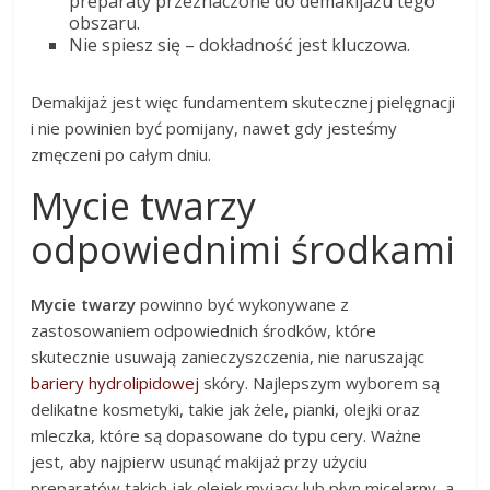
preparaty przeznaczone do demakijażu tego
obszaru.
Nie spiesz się – dokładność jest kluczowa.
Demakijaż jest więc fundamentem skutecznej pielęgnacji
i nie powinien być pomijany, nawet gdy jesteśmy
zmęczeni po całym dniu.
Mycie twarzy
odpowiednimi środkami
Mycie twarzy
powinno być wykonywane z
zastosowaniem odpowiednich środków, które
skutecznie usuwają zanieczyszczenia, nie naruszając
bariery hydrolipidowej
skóry. Najlepszym wyborem są
delikatne kosmetyki, takie jak żele, pianki, olejki oraz
mleczka, które są dopasowane do typu cery. Ważne
jest, aby najpierw usunąć makijaż przy użyciu
preparatów takich jak olejek myjący lub płyn micelarny, a