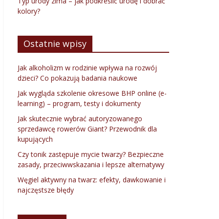
Typ urody zima – jak podkreślić urodę i dobrać
kolory?
Ostatnie wpisy
Jak alkoholizm w rodzinie wpływa na rozwój
dzieci? Co pokazują badania naukowe
Jak wygląda szkolenie okresowe BHP online (e-
learning) – program, testy i dokumenty
Jak skutecznie wybrać autoryzowanego
sprzedawcę rowerów Giant? Przewodnik dla
kupujących
Czy tonik zastępuje mycie twarzy? Bezpieczne
zasady, przeciwwskazania i lepsze alternatywy
Węgiel aktywny na twarz: efekty, dawkowanie i
najczęstsze błędy