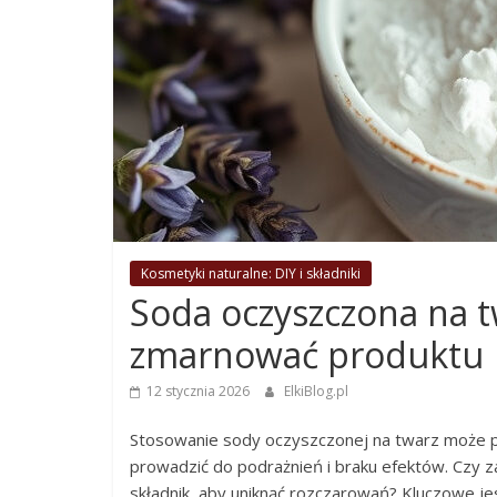
Kosmetyki naturalne: DIY i składniki
Soda oczyszczona na tw
zmarnować produktu
12 stycznia 2026
ElkiBlog.pl
Stosowanie sody oczyszczonej na twarz może prz
prowadzić do podrażnień i braku efektów. Czy za
składnik, aby uniknąć rozczarowań? Kluczowe j