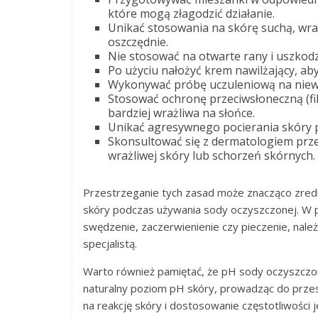
które mogą złagodzić działanie.
Unikać stosowania na skórę suchą, wra
oszczędnie.
Nie stosować na otwarte rany i uszkodz
Po użyciu nałożyć krem nawilżający, ab
Wykonywać próbę uczuleniową na niew
Stosować ochronę przeciwsłoneczną (fi
bardziej wrażliwa na słońce.
Unikać agresywnego pocierania skóry po
Skonsultować się z dermatologiem prz
wrażliwej skóry lub schorzeń skórnych.
Przestrzeganie tych zasad może znacząco zre
skóry podczas używania sody oczyszczonej. W pr
swędzenie, zaczerwienienie czy pieczenie, nale
specjalistą.
Warto również pamiętać, że pH sody oczyszczon
naturalny poziom pH skóry, prowadząc do przes
na reakcję skóry i dostosowanie częstotliwości j