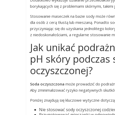
Dodatkowo wykazuje działanie przeciwbakteryjn
borykających się z problemami skórnymi, takimi j
Stosowanie maseczek na bazie sody może równi
dla osób z cerą tłustą lub mieszaną. Ponadto 
przyczyniając się do uzyskania jednolitego kol
z niedoskonałościami, a regularne stosowanie m
Jak unikać podrażn
pH skóry podczas 
oczyszczonej?
Soda oczyszczona
może prowadzić do podrażnie
Aby zminimalizować ryzyko negatywnych skutkó
Poniżej znajdują się kluczowe wytyczne dotycz
Nie stosować sody oczyszczonej codzien
Przygotowywać mieszanki w odpowiednic