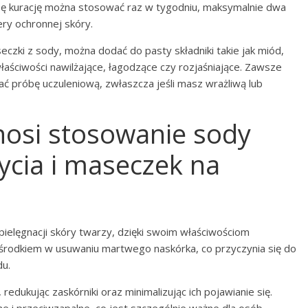
 Tę kurację można stosować raz w tygodniu, maksymalnie dwa
ery ochronnej skóry.
czki z sody, można dodać do pasty składniki takie jak miód,
aściwości nawilżające, łagodzące czy rozjaśniające. Zawsze
 próbę uczuleniową, zwłaszcza jeśli masz wrażliwą lub
ynosi stosowanie sody
ycia i maseczek na
pielęgnacji skóry twarzy, dzięki swoim właściwościom
 środkiem w usuwaniu martwego naskórka, co przyczynia się do
du.
dukując zaskórniki oraz minimalizując ich pojawianie się.