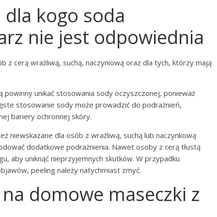
i dla kogo soda
rz nie jest odpowiednia
b z cerą wrażliwą, suchą, naczyniową oraz dla tych, którzy mają
ą powinny unikać stosowania sody oczyszczonej, ponieważ
zęste stosowanie sody może prowadzić do podrażnień,
nej bariery ochronnej skóry.
ież niewskazane dla osób z wrażliwą, suchą lub naczynkową
odować dodatkowe podrażnienia. Nawet osoby z cerą tłustą
egu, aby uniknąć nieprzyjemnych skutków. W przypadku
 objawów, peeling należy natychmiast zmyć.
y na domowe maseczki z