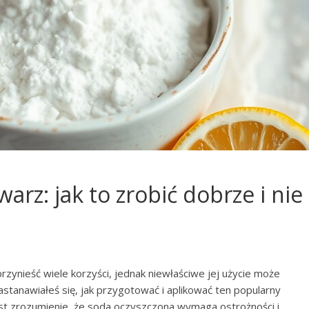
arz: jak to zrobić dobrze i nie
ynieść wiele korzyści, jednak niewłaściwe jej użycie może
stanawiałeś się, jak przygotować i aplikować ten popularny
est zrozumienie, że soda oczyszczona wymaga ostrożności i