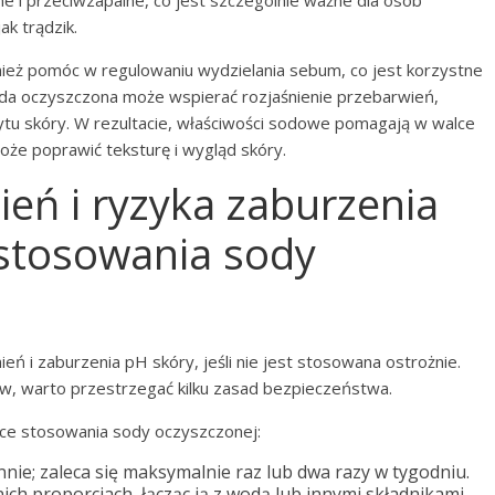
e i przeciwzapalne, co jest szczególnie ważne dla osób
ak trądzik.
eż pomóc w regulowaniu wydzielania sebum, co jest korzystne
soda oczyszczona może wspierać rozjaśnienie przebarwień,
orytu skóry. W rezultacie, właściwości sodowe pomagają w walce
oże poprawić teksturę i wygląd skóry.
ień i ryzyka zaburzenia
stosowania sody
ń i zaburzenia pH skóry, jeśli nie jest stosowana ostrożnie.
w, warto przestrzegać kilku zasad bezpieczeństwa.
ące stosowania sody oczyszczonej:
nie; zaleca się maksymalnie raz lub dwa razy w tygodniu.
h proporcjach, łącząc ją z wodą lub innymi składnikami,