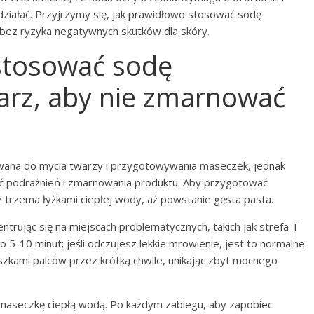
ziałać. Przyjrzymy się, jak prawidłowo stosować sodę
i bez ryzyka negatywnych skutków dla skóry.
 stosować sodę
arz, aby nie zmarnować
ana do mycia twarzy i przygotowywania maseczek, jednak
nąć podrażnień i zmarnowania produktu. Aby przygotować
 trzema łyżkami ciepłej wody, aż powstanie gęsta pasta.
trując się na miejscach problematycznych, takich jak strefa T
 5-10 minut; jeśli odczujesz lekkie mrowienie, jest to normalne.
szkami palców przez krótką chwile, unikając zbyt mocnego
 maseczkę ciepłą wodą. Po każdym zabiegu, aby zapobiec