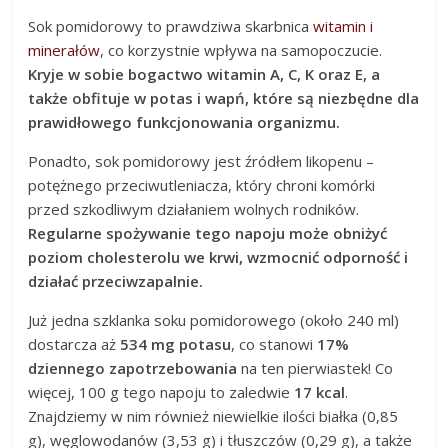
Sok pomidorowy to prawdziwa skarbnica
witamin i
minerałów
, co korzystnie wpływa na samopoczucie.
Kryje w sobie bogactwo witamin A, C, K oraz E, a
także obfituje w potas i wapń, które są niezbędne dla
prawidłowego funkcjonowania organizmu.
Ponadto, sok pomidorowy jest źródłem likopenu –
potężnego przeciwutleniacza, który chroni komórki
przed szkodliwym działaniem wolnych rodników.
Regularne spożywanie tego napoju może obniżyć
poziom cholesterolu we krwi, wzmocnić odporność i
działać przeciwzapalnie.
Już jedna szklanka soku pomidorowego (około 240 ml)
dostarcza aż
534 mg potasu
, co stanowi
17%
dziennego zapotrzebowania
na ten pierwiastek! Co
więcej, 100 g tego napoju to zaledwie
17 kcal
.
Znajdziemy w nim również niewielkie ilości białka (0,85
g), węglowodanów (3,53 g) i tłuszczów (0,29 g), a także