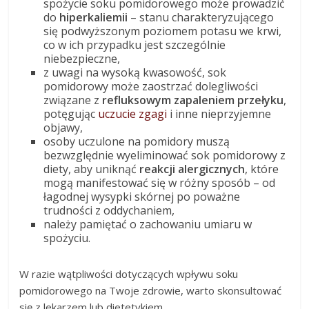
spożycie soku pomidorowego może prowadzić
do
hiperkaliemii
– stanu charakteryzującego
się podwyższonym poziomem potasu we krwi,
co w ich przypadku jest szczególnie
niebezpieczne,
z uwagi na wysoką kwasowość, sok
pomidorowy może zaostrzać dolegliwości
związane z
refluksowym zapaleniem przełyku
,
potęgując
uczucie zgagi
i inne nieprzyjemne
objawy,
osoby uczulone na pomidory muszą
bezwzględnie wyeliminować sok pomidorowy z
diety, aby uniknąć
reakcji alergicznych
, które
mogą manifestować się w różny sposób – od
łagodnej wysypki skórnej po poważne
trudności z oddychaniem,
należy pamiętać o zachowaniu umiaru w
spożyciu.
W razie wątpliwości dotyczących wpływu soku
pomidorowego na Twoje zdrowie, warto skonsultować
się z lekarzem lub dietetykiem.