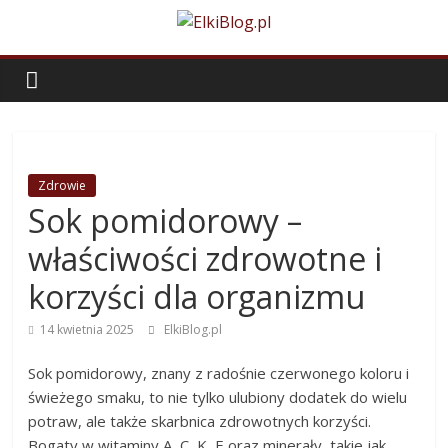
Skip
to
ElkiBlog.pl
content
Zdrowie
Sok pomidorowy –
właściwości zdrowotne i
korzyści dla organizmu
14 kwietnia 2025
ElkiBlog.pl
Sok pomidorowy, znany z radośnie czerwonego koloru i
świeżego smaku, to nie tylko ulubiony dodatek do wielu
potraw, ale także skarbnica zdrowotnych korzyści.
Bogaty w witaminy A, C, K, E oraz minerały, takie jak