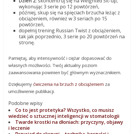
Dzień 2:
skoncentruj się na Weighted Sit-up,
wykonując 3 serie po 12 powtórzeń,
później, skup się na spięciach brzucha leżąc z
obciążeniem, również w 3 seriach po 15
powtórzeń,
dopełnij trening Russian Twist z obciążeniem,
tak jak poprzednio, 3 serie po 20 powtórzeń na
stronę.
Pamiętaj, aby intensywność i ciężar dopasować do
własnych możliwości. Twój aktualny poziom
zaawansowania powinien być głównym wyznacznikiem.
Dziękujemy
ćwiczenia na brzuch z obciążeniem
za
umożliwienie publikacji.
Podobne wpisy
Co to jest protetyka? Wszystko, co musisz
wiedzieć o sztucznej inteligencji w stomatologii
Twarde krostki na dłoniach: przyczyny, objawy
i leczenie
Przysiad do skrzyni – technika, korzyści i