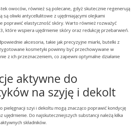
estek owoców, również są polecane, gdyż skutecznie regenerują
ą są oliwki antycellulitowe z ujędrniającymi olejkami
e poprawić elastyczność skóry. Warto również rozważyć
B3, które wspiera ujędrnienie skóry oraz redukcję przebarwień.
wiednie akcesoria, takie jak precyzyjne miarki, butelki z
 Przygotowane kosmetyki powinny być przechowywane w
ie z ich przeznaczeniem, co zapewni optymalne działanie
ncje aktywne do
ów na szyję i dekolt
ielęgnacji szyi i dekoltu mogą znacząco poprawić kondycję
z ujędrnienie. Do najskuteczniejszych substancji należą kilka
h aktywnych składników.