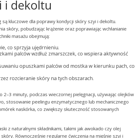
 i dekoltu
g są kluczowe dla poprawy kondycji skóry szyi i dekoltu.
nia skóry, pobudzając krążenie oraz poprawiając wchłanianie
hniki masażu obejmują:
e, co sprzyja ujędrnieniu.
zkami palców wzdłuż zmarszczek, co wspiera aktywność
esuwaniu opuszkami palców od mostka w kierunku pach, co
ez rozcieranie skóry na tych obszarach.
2–3 minuty, podczas wieczornej pielęgnacji, używając olejków
wo, stosowanie peelingu enzymatycznego lub mechanicznego
omórek naskórka, co zwiększy skuteczność stosowanych
ki z naturalnymi składnikami, takimi jak awokado czy olej
skóry. Równocześnie regularne ćwiczenia na mięśnie szyi i