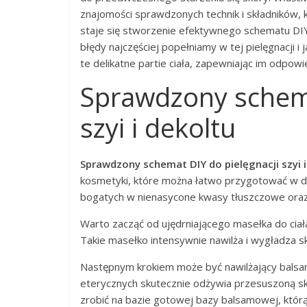
znajomości sprawdzonych technik i składników, 
staje się stworzenie efektywnego schematu DIY
błędy najczęściej popełniamy w tej pielęgnacji i
te delikatne partie ciała, zapewniając im odpowi
Sprawdzony schema
szyi i dekoltu
Sprawdzony schemat DIY do pielęgnacji szyi i
kosmetyki, które można łatwo przygotować w do
bogatych w nienasycone kwasy tłuszczowe oraz w
Warto zacząć od ujędrniającego masełka do ciała
Takie masełko intensywnie nawilża i wygładza s
Następnym krokiem może być nawilżający balsam
eterycznych skutecznie odżywia przesuszoną sk
zrobić na bazie gotowej bazy balsamowej, którą