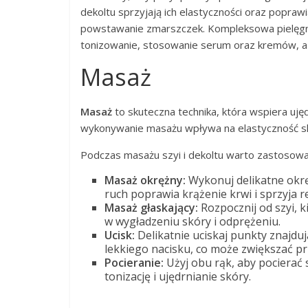
dekoltu sprzyjają ich elastyczności oraz popra
powstawanie zmarszczek. Kompleksowa pielęgna
tonizowanie, stosowanie serum oraz kremów, a
Masaż
Masaż
to skuteczna technika, która wspiera ujęd
wykonywanie masażu wpływa na elastyczność skór
Podczas masażu szyi i dekoltu warto zastosować
Masaż okrężny:
Wykonuj delikatne okrę
ruch poprawia krążenie krwi i sprzyja re
Masaż głaskający:
Rozpocznij od szyi, 
w wygładzeniu skóry i odprężeniu.
Ucisk:
Delikatnie uciskaj punkty znajduj
lekkiego nacisku, co może zwiększać pr
Pocieranie:
Użyj obu rąk, aby pocierać 
tonizację i ujędrnianie skóry.