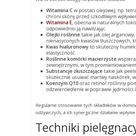
Witamina C
w postaci olejowej, np. tet
chroni skórę przed szkodliwym wpływem
Witamina E
, obecna w naturalnych tokof
odpowiednio ją nawilżając.
Olejki roślinne
takie jak olej arganowy, 
nienasyconych kwasów tłuszczowych, k
Kwas hialuronowy
to skuteczny humekta
elastyczność.
Roślinne komórki macierzyste
wspieraj
zewnętrznymi, w tym promieniowaniem
Substancje złuszczające
takie jak peel
skutecznie usuwać martwy naskórek, w
Koenzym Q10
oraz retinol roślinny po
odzwierciedlenie w poprawie jędrności i
Regularne stosowanie tych składników w domowy
odżywczych, a ich synergiczne działanie wpłynie 
Techniki pielęgnac