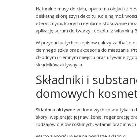
Naturalne musy do ciała, oparte na olejach z p
delikatną skórę szyi i dekoltu. Kolejną możliwości
eterycznymi, których regularne stosowanie moż
aplikację serum do twarzy i dekoltu z witaminą 
W przypadku tych przepisów należy zadbać o odpo
ciemnego szkła oraz akcesoria do mieszania.
chłodnym i ciemnym miejscu oraz używane zgodn
składników aktywnych.
Składniki i substa
domowych kosmetyk
Składniki aktywne
w domowych kosmetykach do p
skóry, wspierając jej nawilżenie, regenerację ora
rodzajów olejów roślinnych, witamin oraz innyc
Warto zwrócić uwagę na poniższe składniki: