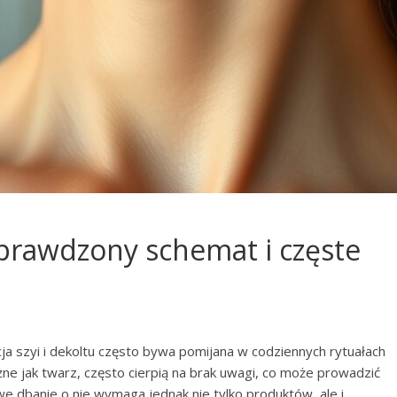
 sprawdzony schemat i częste
cja szyi i dekoltu często bywa pomijana w codziennych rytuałach
e jak twarz, często cierpią na brak uwagi, co może prowadzić
e dbanie o nie wymaga jednak nie tylko produktów, ale i