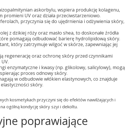
raizopalmitynian askorbylu, wspiera produkcję kolagenu,
 promieni UV oraz działa przeciwstarzeniowo.
erolach, przyczynia się do ujędrnienia i odżywienia skóry,
olej z dzikiej róży oraz masło shea, to doskonałe źródła
tóre pomagają odbudować barierę hydrolipidową skóry.
nt, który zatrzymuje wilgoć w skórze, zapewniając jej
ą regenerację oraz ochronę skóry przed czynnikami
 UV.
ingi enzymatyczne i kwasy (np. glikolowy, salicylowy), mogą
spierając proces odnowy skóry.
magają w odbudowie włókien elastynowych, co znajduje
 elastyczności skóry.
ch kosmetykach przyczyni się do efektów nawilżających i
na ogólną kondycję skóry szyi i dekoltu.
yjne poprawiające