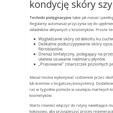
kondycję skóry szyi
Techniki pielęgnacyjne
takie jak masaż i peelin
Regularny automasaż przyczynia się do ujędrnie
składników aktywnych z kosmetyków. Proste tec
Wygładzanie skóry od dekoltu ku żuchwi
Delikatne podszczypywanie skóry opus
fibroblastów.
Drenaż limfatyczny, polegający na prz
ułatwia usuwanie nadmiaru płynów.
„Prasowanie” zmarszczek poziomych prz
Masaż można wykonywać codziennie przez około 
lub kremów o bogatszej konsystencji. Dodatko
raz w tygodniu pomoże w usunięciu martwych k
kosmetyków.
Warto również włączyć do rutyny nawilżające mas
kokosowy, aby przyspieszyć proces regeneracji 