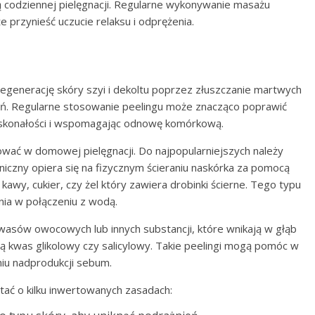
ią codziennej pielęgnacji. Regularne wykonywanie masażu
e przynieść uczucie relaksu i odprężenia.
egenerację skóry szyi i dekoltu poprzez złuszczanie martwych
ń. Regularne stosowanie peelingu może znacząco poprawić
edoskonałości i wspomagając odnowę komórkową.
sować w domowej pielęgnacji. Do najpopularniejszych należy
niczny opiera się na fizycznym ścieraniu naskórka za pomocą
 kawy, cukier, czy żel który zawiera drobinki ścierne. Tego typu
nia w połączeniu z wodą.
wasów owocowych lub innych substancji, które wnikają w głąb
są kwas glikolowy czy salicylowy. Takie peelingi mogą pomóc w
iu nadprodukcji sebum.
tać o kilku inwertowanych zasadach: