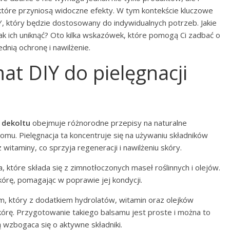
które przyniosą widoczne efekty. W tym kontekście kluczowe
, który będzie dostosowany do indywidualnych potrzeb. Jakie
 jak ich uniknąć? Oto kilka wskazówek, które pomogą Ci zadbać o
ednią ochronę i nawilżenie.
t DIY do pielęgnacji
 dekoltu
obejmuje różnorodne przepisy na naturalne
mu. Pielęgnacja ta koncentruje się na używaniu składników
itaminy, co sprzyja regeneracji i nawilżeniu skóry.
, które składa się z zimnotłoczonych maseł roślinnych i olejów.
kórę, pomagając w poprawie jej kondycji.
, który z dodatkiem hydrolatów, witamin oraz olejków
órę. Przygotowanie takiego balsamu jest proste i można to
 wzbogaca się o aktywne składniki.