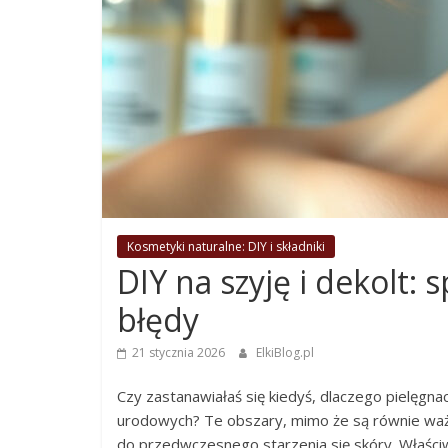
Kosmetyki naturalne: DIY i składniki
DIY na szyję i dekolt:
błędy
21 stycznia 2026
ElkiBlog.pl
Czy zastanawiałaś się kiedyś, dlaczego pielęgna
urodowych? Te obszary, mimo że są równie ważn
do przedwczesnego starzenia się skóry. Właściw