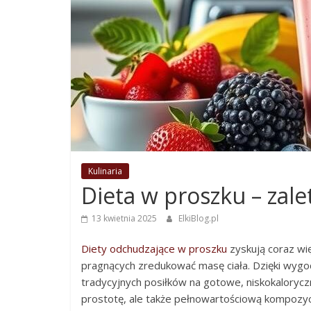
Kulinaria
Dieta w proszku – zale
13 kwietnia 2025
ElkiBlog.pl
Diety odchudzające w proszku
zyskują coraz wi
pragnących zredukować masę ciała. Dzięki wygod
tradycyjnych posiłków na gotowe, niskokaloryczn
prostotę, ale także pełnowartościową kompozy