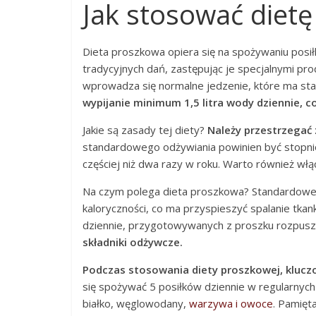
Jak stosować diet
Dieta proszkowa opiera się na spożywaniu posiłk
tradycyjnych dań, zastępując je specjalnymi prod
wprowadza się normalne jedzenie, które ma s
wypijanie minimum 1,5 litra wody dziennie, 
Jakie są zasady tej diety?
Należy przestrzegać
standardowego odżywiania powinien być stopnio
częściej niż dwa razy w roku. Warto również włą
Na czym polega dieta proszkowa? Standardowe p
kaloryczności, co ma przyspieszyć spalanie tkank
dziennie, przygotowywanych z proszku rozpus
składniki odżywcze.
Podczas stosowania diety proszkowej, klucz
się spożywać 5 posiłków dziennie w regularnych
białko, węglowodany,
warzywa i owoce
. Pamięta