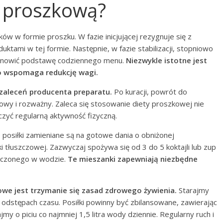
ę proszkową?
ów w formie proszku. W fazie inicjującej rezygnuje się z
uktami w tej formie. Następnie, w fazie stabilizacji, stopniowo
tanowić podstawę codziennego menu.
Niezwykle istotne jest
co wspomaga redukcję wagi.
 zaleceń producenta preparatu.
Po kuracji, powrót do
wy i rozważny. Zaleca się stosowanie diety proszkowej nie
czyć regularną aktywność fizyczną.
osiłki zamieniane są na gotowe dania o obniżonej
i tłuszczowej. Zazwyczaj spożywa się od 3 do 5 koktajli lub zup
zczonego w wodzie.
Te mieszanki zapewniają niezbędne
owe jest trzymanie się zasad zdrowego żywienia.
Starajmy
 odstępach czasu. Posiłki powinny być zbilansowane, zawierając
jmy o piciu co najmniej 1,5 litra wody dziennie. Regularny ruch i