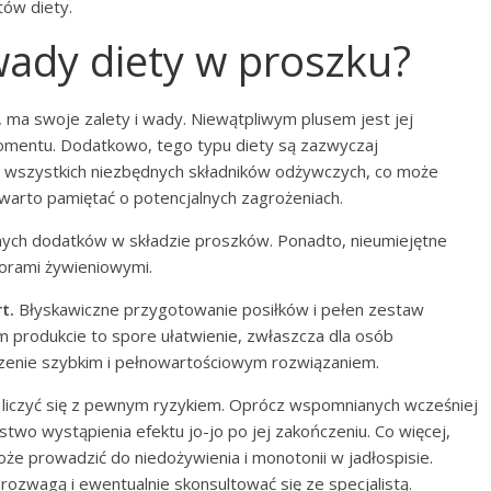
tów diety.
 wady diety w proszku?
 ma swoje zalety i wady. Niewątpliwym plusem jest jej
omentu. Dodatkowo, tego typu diety są zazwyczaj
 wszystkich niezbędnych składników odżywczych, co może
, warto pamiętać o potencjalnych zagrożeniach.
znych dodatków w składzie proszków. Ponadto, nieumiejętne
orami żywieniowymi.
t.
Błyskawiczne przygotowanie posiłków i pełen zestaw
 produkcie to spore ułatwienie, zwłaszcza dla osób
edzenie szybkim i pełnowartościowym rozwiązaniem.
a liczyć się z pewnym ryzykiem. Oprócz wspomnianych wcześniej
wo wystąpienia efektu jo-jo po jej zakończeniu. Co więcej,
e prowadzić do niedożywienia i monotonii w jadłospisie.
 rozwagą i ewentualnie skonsultować się ze specjalistą.