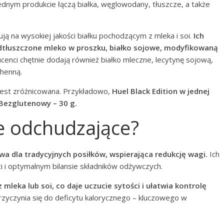
ednym produkcie łączą białka, węglowodany, tłuszcze, a także
ą na wysokiej jakości białku pochodzącym z mleka i soi.
Ich
 odtłuszczone mleko w proszku, białko sojowe, modyfikowaną
enci chętnie dodają również białko mleczne, lecytynę sojową,
chenną.
est zróżnicowana. Przykładowo,
Huel Black Edition w jednej
 Bezglutenowy – 30 g.
le odchudzające?
a dla tradycyjnych posiłków, wspierająca redukcję wagi.
Ich
ci i optymalnym bilansie składników odżywczych.
 mleka lub soi, co daje uczucie sytości i ułatwia kontrolę
przyczynia się do deficytu kalorycznego – kluczowego w