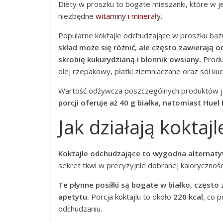
Diety w proszku to bogate mieszanki, które w j
niezbędne
witaminy i minerały
.
Popularne koktajle odchudzające w proszku bazuj
skład może się różnić, ale często zawierają
skrobię kukurydzianą i błonnik owsiany.
Produc
olej rzepakowy, płatki ziemniaczane oraz sól ku
Wartość odżywcza poszczególnych produktów j
porcji oferuje aż 40 g białka, natomiast Huel
Jak działają koktaj
Koktajle odchudzające to wygodna alternatyw
sekret tkwi w precyzyjnie dobranej kalorycznoś
Te płynne posiłki są bogate w białko, często z
apetytu.
Porcja koktajlu to około
220 kcal
, co 
odchudzaniu.