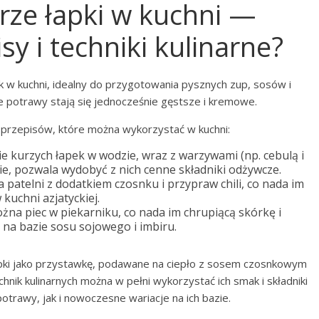
rze łapki w kuchni —
y i techniki kulinarne?
 w kuchni, idealny do przygotowania pysznych zup, sosów i
że potrawy stają się jednocześnie gęstsze i kremowe.
z przepisów, które można wykorzystać w kuchni:
ie kurzych łapek w wodzie, wraz z warzywami (np. cebulą i
e, pozwala wydobyć z nich cenne składniki odżywcze.
 patelni z dodatkiem czosnku i przypraw chili, co nada im
uchni azjatyckiej.
żna piec w piekarniku, co nada im chrupiącą skórkę i
na bazie sosu sojowego i imbiru.
łapki jako przystawkę, podawane na ciepło z sosem czosnkowym
nik kulinarnych można w pełni wykorzystać ich smak i składniki
trawy, jak i nowoczesne wariacje na ich bazie.