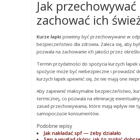
Jak przechowywać k
zachować ich świe
Kurze łapki
powinny być przechowywane w odpow
bezpieczeństwo dla zdrowia. Zaleca się, aby by
pozwala na zachowanie ich jakości przez określo
Termin przydatności do spożycia kurzych łapek 
spożycie może być niebezpieczne i prowadzić 
kurzych łapek upewnić się, że nie mają one nie
Aby zapewnić maksymalne bezpieczeństwo, kurz
termicznej, co pozwala na eliminację ewentualn
zasad przechowywania, które mają wpływ nie tyl
samopoczucie konsumentów.
Podobne wpisy
Jak nakładać spf — żeby działało
Sen a wygląd skóry: jak to zrobić dobr