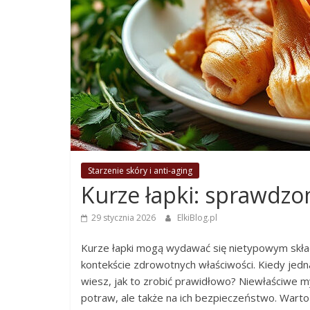
Starzenie skóry i anti-aging
Kurze łapki: sprawdzo
29 stycznia 2026
ElkiBlog.pl
Kurze łapki mogą wydawać się nietypowym składn
kontekście zdrowotnych właściwości. Kiedy jed
wiesz, jak to zrobić prawidłowo? Niewłaściwe 
potraw, ale także na ich bezpieczeństwo. Warto 