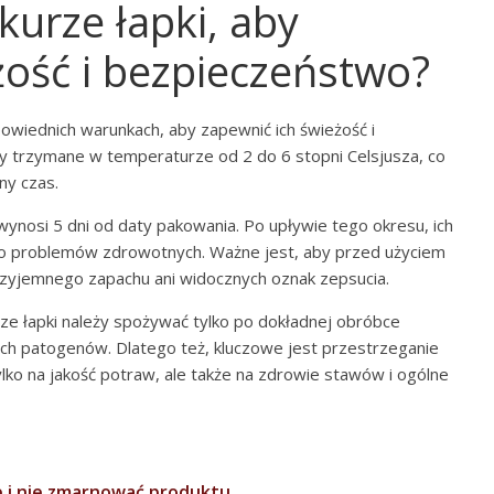
urze łapki, aby
żość i bezpieczeństwo?
iednich warunkach, aby zapewnić ich świeżość i
ły trzymane w temperaturze od 2 do 6 stopni Celsjusza, co
ny czas.
wynosi 5 dni od daty pakowania. Po upływie tego okresu, ich
do problemów zdrowotnych. Ważne jest, aby przed użyciem
przyjemnego zapachu ani widocznych oznak zepsucia.
e łapki należy spożywać tylko po dokładnej obróbce
ych patogenów. Dlatego też, kluczowe jest przestrzeganie
ko na jakość potraw, ale także na zdrowie stawów i ogólne
ze i nie zmarnować produktu