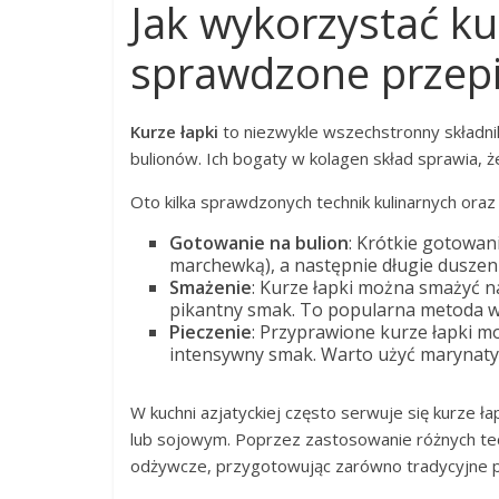
Jak wykorzystać ku
sprawdzone przepis
Kurze łapki
to niezwykle wszechstronny składnik
bulionów. Ich bogaty w kolagen skład sprawia, 
Oto kilka sprawdzonych technik kulinarnych ora
Gotowanie na bulion
: Krótkie gotowan
marchewką), a następnie długie duszeni
Smażenie
: Kurze łapki można smażyć na
pikantny smak. To popularna metoda w k
Pieczenie
: Przyprawione kurze łapki mo
intensywny smak. Warto użyć marynaty 
W kuchni azjatyckiej często serwuje się kurze 
lub sojowym. Poprzez zastosowanie różnych tech
odżywcze, przygotowując zarówno tradycyjne po