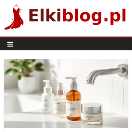
Skip
to
content
ElkiBlog.pl