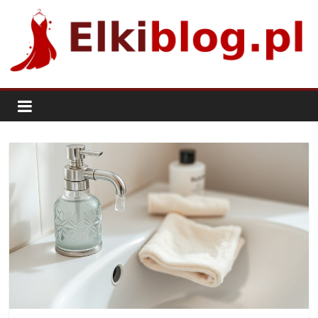
Skip
to
content
ElkiBlog.pl