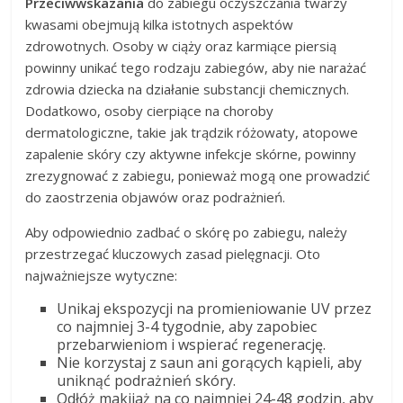
Przeciwwskazania
do zabiegu oczyszczania twarzy
kwasami obejmują kilka istotnych aspektów
zdrowotnych. Osoby w ciąży oraz karmiące piersią
powinny unikać tego rodzaju zabiegów, aby nie narażać
zdrowia dziecka na działanie substancji chemicznych.
Dodatkowo, osoby cierpiące na choroby
dermatologiczne, takie jak trądzik różowaty, atopowe
zapalenie skóry czy aktywne infekcje skórne, powinny
zrezygnować z zabiegu, ponieważ mogą one prowadzić
do zaostrzenia objawów oraz podrażnień.
Aby odpowiednio zadbać o skórę po zabiegu, należy
przestrzegać kluczowych zasad pielęgnacji. Oto
najważniejsze wytyczne:
Unikaj ekspozycji na promieniowanie UV przez
co najmniej 3-4 tygodnie, aby zapobiec
przebarwieniom i wspierać regenerację.
Nie korzystaj z saun ani gorących kąpieli, aby
uniknąć podrażnień skóry.
Odłóż makijaż na co najmniej 24-48 godzin, aby