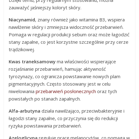
zauważyć jaśniejszy koloryt skóry.
Niacynamid
, znany również jako witamina B3, wspiera
nawilżenie skóry i zmniejsza widoczność przebarwień.
Pomaga w regulacji produkcji sebum oraz może łagodzić
stany zapalne, co jest korzystne szczególnie przy cerze
trądzikowej.
Kwas traneksamowy
ma właściwości wspierające
rozjaśnianie przebarwień, hamując aktywność
tyrozynazy, co ogranicza powstawanie nowych plam
pigmentacyjnych. Często stosowany jest w celu
niwelowania
przebarwień posłonecznych
oraz tych
powstałych po stanach zapalnych.
Alfa-arbutyna
działa nawilżająco, przeciwbakteryjnie i
łagodzi stany zapalne, co przyczynia się do redukcji
ryzyka powstawania przebarwień.
Azeloglicyna
reguluje pracę melanocytów, co pomaga w