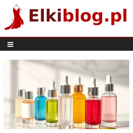
Skip
to
content
ElkiBlog.pl