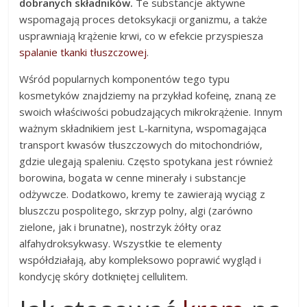
dobranych składników.
Te substancje aktywne
wspomagają proces detoksykacji organizmu, a także
usprawniają krążenie krwi, co w efekcie przyspiesza
spalanie tkanki tłuszczowej
.
Wśród popularnych komponentów tego typu
kosmetyków znajdziemy na przykład kofeinę, znaną ze
swoich właściwości pobudzających mikrokrążenie. Innym
ważnym składnikiem jest L-karnityna, wspomagająca
transport kwasów tłuszczowych do mitochondriów,
gdzie ulegają spaleniu. Często spotykana jest również
borowina, bogata w cenne minerały i substancje
odżywcze. Dodatkowo, kremy te zawierają wyciąg z
bluszczu pospolitego, skrzyp polny, algi (zarówno
zielone, jak i brunatne), nostrzyk żółty oraz
alfahydroksykwasy. Wszystkie te elementy
współdziałają, aby kompleksowo poprawić wygląd i
kondycję skóry dotkniętej cellulitem.