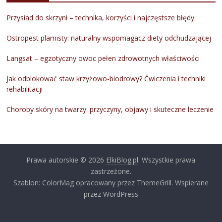
Przysiad do skrzyni – technika, korzyści i najczęstsze błędy
Ostropest plamisty: naturalny wspomagacz diety odchudzającej
Langsat – egzotyczny owoc pełen zdrowotnych właściwości
Jak odblokować staw krzyżowo-biodrowy? Ćwiczenia i techniki
rehabilitacji
Choroby skóry na twarzy: przyczyny, objawy i skuteczne leczenie
Prawa autorskie © 2026
ElkiBlog.pl
. Wszystkie prawa
zastrzeżone.
Szablon: ColorMag opracowany przez ThemeGrill. Wspierane
przez WordPress