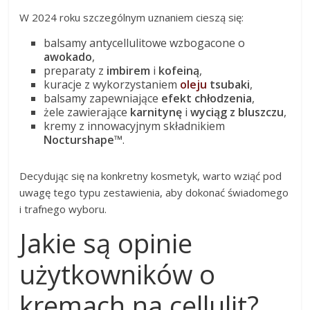
W 2024 roku szczególnym uznaniem cieszą się:
balsamy antycellulitowe wzbogacone o
awokado
,
preparaty z
imbirem
i
kofeiną
,
kuracje z wykorzystaniem
oleju
tsubaki
,
balsamy zapewniające
efekt chłodzenia
,
żele zawierające
karnitynę
i
wyciąg z bluszczu
,
kremy z innowacyjnym składnikiem
Nocturshape™
.
Decydując się na konkretny kosmetyk, warto wziąć pod
uwagę tego typu zestawienia, aby dokonać świadomego
i trafnego wyboru.
Jakie są opinie
użytkowników o
kremach na cellulit?