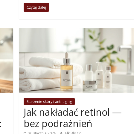
Czytaj dalej
Starzenie skóry i anti-aging
Jak nakładać retinol —
:
bez podrażnień
30 stycznia 2026
ElkiBlog.pl