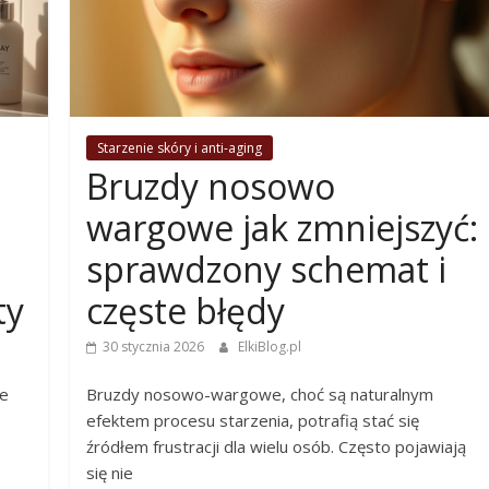
Starzenie skóry i anti-aging
Bruzdy nosowo
wargowe jak zmniejszyć:
sprawdzony schemat i
ty
częste błędy
30 stycznia 2026
ElkiBlog.pl
że
Bruzdy nosowo-wargowe, choć są naturalnym
efektem procesu starzenia, potrafią stać się
źródłem frustracji dla wielu osób. Często pojawiają
się nie