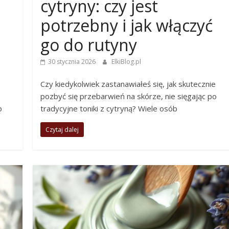
cytryny: czy jest
potrzebny i jak włączyć
go do rutyny
30 stycznia 2026
ElkiBlog.pl
Czy kiedykolwiek zastanawiałeś się, jak skutecznie
pozbyć się przebarwień na skórze, nie sięgając po
o
tradycyjne toniki z cytryną? Wiele osób
Czytaj dalej