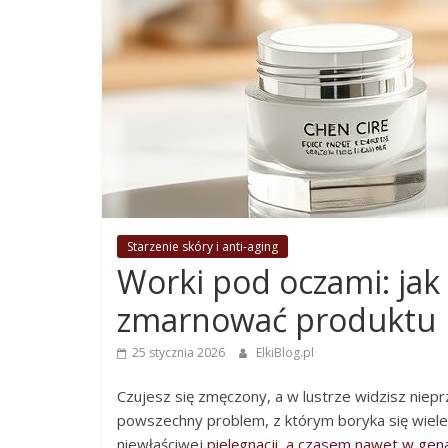
Starzenie skóry i anti-aging
Worki pod oczami: jak 
zmarnować produktu
25 stycznia 2026
ElkiBlog.pl
Czujesz się zmęczony, a w lustrze widzisz niep
powszechny problem, z którym boryka się wiele 
niewłaściwej
pielęgnacji, a czasem nawet w gen