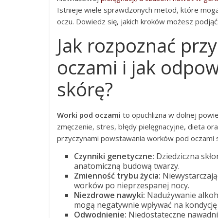
Istnieje wiele sprawdzonych metod, które mogą
oczu. Dowiedz się, jakich kroków możesz podjąć
Jak rozpoznać prz
oczami i jak odpo
skórę?
Worki pod oczami
to opuchlizna w dolnej powie
zmęczenie, stres, błędy pielęgnacyjne, dieta or
przyczynami powstawania worków pod oczami s
Czynniki genetyczne:
Dziedziczna skło
anatomiczną budową twarzy.
Zmienność trybu życia:
Niewystarczają
worków po nieprzespanej nocy.
Niezdrowe nawyki:
Nadużywanie alkoho
mogą negatywnie wpływać na kondycję 
Odwodnienie:
Niedostateczne nawadni