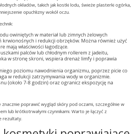
odnych okładów, takich jak kostki lodu, świeże plasterki ogórka,
niejszenie opuchlizny wokół oczu.
chnik:
odu owiniętych w materiał lub zimnych żelowych
 krwionośnych i redukcji obrzęków. Można również użyć
re mają właściwości łagodzące.
szkami palców lub chłodnym rollerem z jadeitu,
 w stronę skroni, wspiera drenaż limfy i poprawia
iego poziomu nawodnienia organizmu, poprzez picie co
maga w redukcji zatrzymywania wody w organizmie.
nu (około 7-8 godzin) oraz ogranicz ekspozycję na
znacznie poprawić wygląd skóry pod oczami, szczególnie w
lub krótkotrwałymi czynnikami. Warto je łączyć z
 rezultaty.
i kosmetyki poprawiające