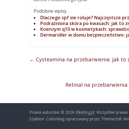
Podobne wpisy
Dlaczego spf sie roluje? Najczęstsze pr
Podrażniona skóra po kwasach: jak to z
Koenzym q10 w kosmetykach: sprawdzon
Dermaroller w domu bezpieczeństwo: ja
←
Cysteamina na przebarwienia: jak to
Retinal na przebarwienia:
Prawa autorskie © 2026
ElkiBlog.pl
. Wszystkie prawa
Szablon: ColorMag opracowany przez ThemeGrill. Ws