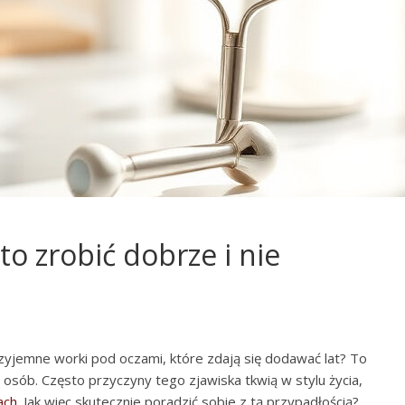
to zrobić dobrze i nie
rzyjemne worki pod oczami, które zdają się dodawać lat? To
osób. Często przyczyny tego zjawiska tkwią w stylu życia,
ach
. Jak więc skutecznie poradzić sobie z tą przypadłością?