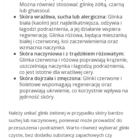
Można również stosować glinkę żółtą, czarną
lub ghassoul.
Skóra wrażliwa, sucha lub alergiczna:
Glinka
biała (kaolin) jest najdelikatniejsza, odżywia i
łagodzi podrażnienia, a jej działanie wspiera
regenerację. Glinka różowa, będąca mieszanką
białej i czerwonej, koi zaczerwienienia oraz
wzmacnia naczynka.
Skóra naczyniowa i z trądzikiem różowatym:
Glinka czerwona i różowa poprawiają krążenie,
uszczelniają naczynka i łagodzą podrażnienia,
co jest istotne dla wrażliwej cery.
Skóra dojrzała i zmęczona:
Glinki czerwone i
fioletowe wspomagają regenerację oraz
poprawiają ukrwienie, co korzystnie wpływa na
jędrność skóry.
Należy unikać glinki zielonej w przypadku skóry bardzo
suchej lub naczyniowej, ponieważ może prowadzić do
przesuszenia i podrażnień. Warto również wybierać glinki
czyste, bez dodatku substancji zapachowych czy