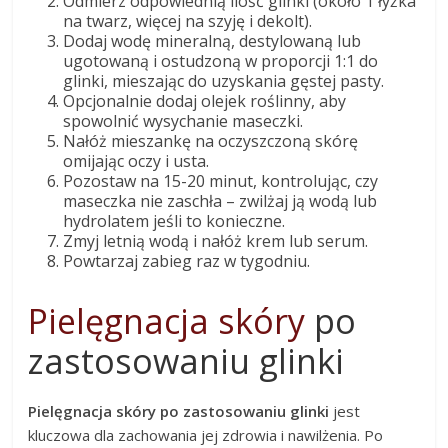
Odmierz odpowiednią ilość glinki (około 1 łyżka
na twarz, więcej na szyję i dekolt).
Dodaj wodę mineralną, destylowaną lub
ugotowaną i ostudzoną w proporcji 1:1 do
glinki, mieszając do uzyskania gęstej pasty.
Opcjonalnie dodaj olejek roślinny, aby
spowolnić wysychanie maseczki.
Nałóż mieszankę na oczyszczoną skórę
omijając oczy i usta.
Pozostaw na 15-20 minut, kontrolując, czy
maseczka nie zaschła – zwilżaj ją wodą lub
hydrolatem jeśli to konieczne.
Zmyj letnią wodą i nałóż krem lub serum.
Powtarzaj zabieg raz w tygodniu.
Pielęgnacja skóry
po
zastosowaniu glinki
Pielęgnacja skóry po zastosowaniu glinki
jest
kluczowa dla zachowania jej zdrowia i nawilżenia. Po